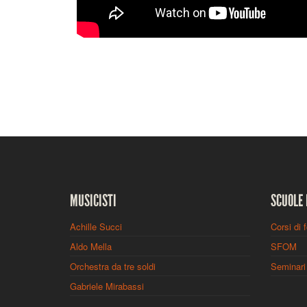
MUSICISTI
SCUOLE 
Achille Succi
Corsi di 
Aldo Mella
SFOM
Orchestra da tre soldi
Seminari 
Gabriele Mirabassi