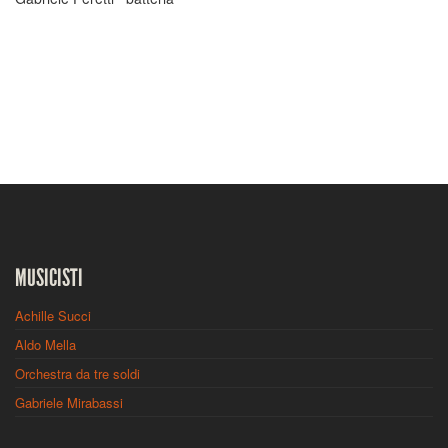
MUSICISTI
Achille Succi
Aldo Mella
Orchestra da tre soldi
Gabriele Mirabassi