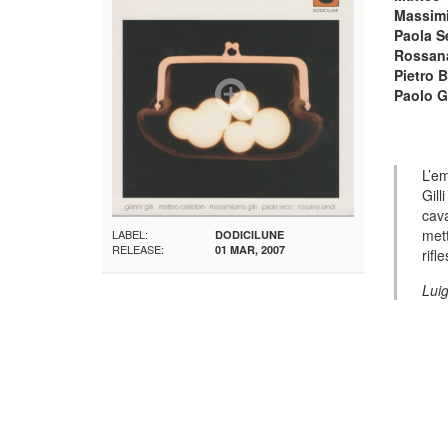
Massimi
Paola S
Rossan
Pietro B
Paolo 
L’e
Gil
cava
mett
LABEL:
DODICILUNE
RELEASE:
01 MAR, 2007
rifl
Lui