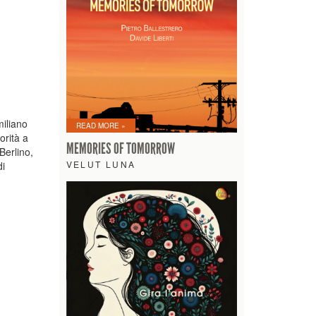
miliano
READ MORE »
orità a
MEMORIES OF TOMORROW
Berlino,
VELUT LUNA
di