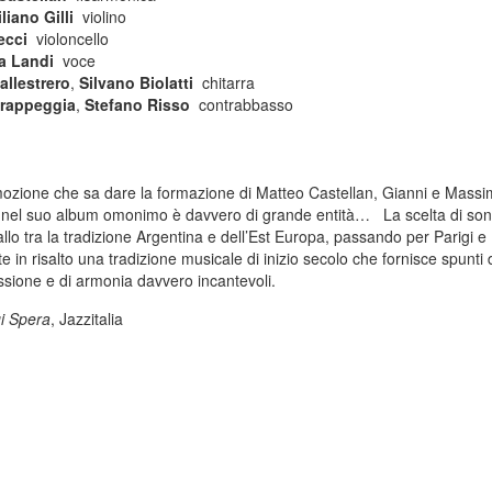
liano Gilli
violino
ecci
violoncello
a Landi
voce
allestrero
,
Silvano Biolatti
chitarra
Grappeggia
,
Stefano Risso
contrabbasso
mozione che sa dare la formazione di Matteo Castellan, Gianni e Massi
li nel suo album omonimo è davvero di grande entità… La scelta di son
llo tra la tradizione Argentina e dell’Est Europa, passando per Parigi e 
e in risalto una tradizione musicale di inizio secolo che fornisce spunti 
essione e di armonia davvero incantevoli.
gi Spera
, Jazzitalia