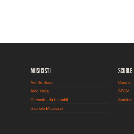
MUSICISTI
SCUOLE 
Achille Succi
Corsi di 
Aldo Mella
SFOM
Orchestra da tre soldi
Seminari 
Gabriele Mirabassi