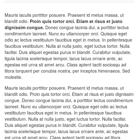
Mauris iaculis porttitor posuere. Praesent id metus massa, ut
blandit odio.
Proin quis tortor orci. Etiam at risus et justo
dignissim congue.
Donec congue lacinia dui, a porttitor lectus
condimentum laoreet. Nunc eu ullamcorper orci. Quisque eget
odio ac lectus vestibulum faucibus eget in metus. In pellentesque
faucibus vestibulum. Nulla at nulla justo, eget luctus tortor. Nulla
facilisi. Duis aliquet egestas purus in blandit. Curabitur vulputate,
ligula lacinia scelerisque tempor, lacus lacus ornare ante, ac
egestas est urna sit amet arcu. Class aptent taciti sociosqu ad
litora torquent per conubia nostra, per inceptos himenaeos. Sed
molestie.
Mauris iaculis porttitor posuere. Praesent id metus massa, ut
blandit odio. Proin quis tortor orci. Etiam at risus et justo dignissim
congue. Donec congue lacinia dui, a porttitor lectus condimentum
laoreet. Nunc eu ullamcorper orci. Quisque eget odio ac lectus
vestibulum faucibus eget in metus. In pellentesque faucibus
vestibulum. Nulla at nulla justo, eget luctus tortor. Nulla facilisi.
Duis aliquet egestas purus in blandit. Curabitur vulputate, ligula
lacinia scelerisque tempor, lacus lacus ornare ante, ac egestas
est urna sit amet arcu. Class aptent taciti sociosqu ad litora